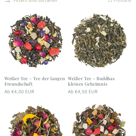
Filtern und sortieren
22 Produkte
Weißer Tee - Tee der langen
Weißer Tee - Buddhas
Freundschaft
kleines Geheimnis
Normaler
Ab €4,00 EUR
Normaler
Ab €4,50 EUR
Preis
Preis