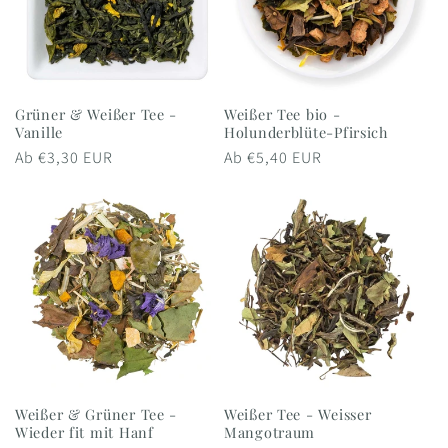
Grüner & Weißer Tee -
Weißer Tee bio -
Vanille
Holunderblüte-Pfirsich
Normaler
Ab €3,30 EUR
Normaler
Ab €5,40 EUR
Preis
Preis
Weißer & Grüner Tee -
Weißer Tee - Weisser
Wieder fit mit Hanf
Mangotraum