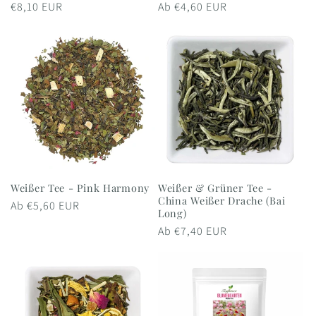
Normaler
€8,10 EUR
Normaler
Ab €4,60 EUR
Preis
Preis
Weißer Tee - Pink Harmony
Weißer & Grüner Tee -
China Weißer Drache (Bai
Normaler
Ab €5,60 EUR
Long)
Preis
Normaler
Ab €7,40 EUR
Preis