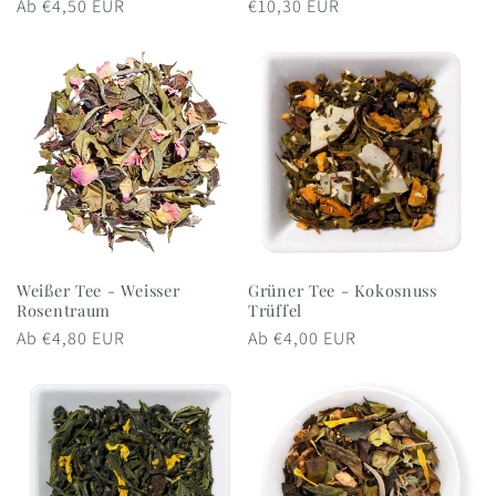
Normaler
Ab €4,50 EUR
Normaler
€10,30 EUR
Preis
Preis
Weißer Tee - Weisser
Grüner Tee - Kokosnuss
Rosentraum
Trüffel
Normaler
Ab €4,80 EUR
Normaler
Ab €4,00 EUR
Preis
Preis