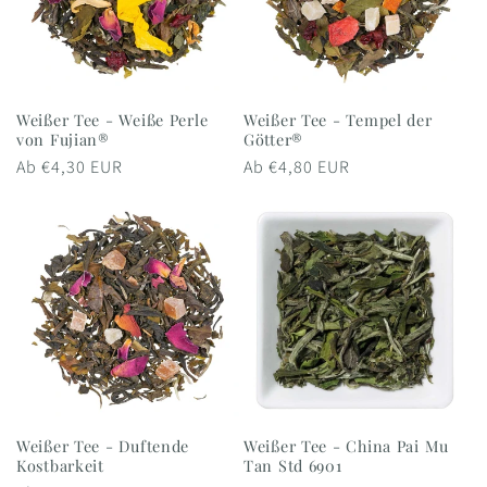
Weißer Tee - Weiße Perle
Weißer Tee - Tempel der
von Fujian®
Götter®
Normaler
Ab €4,30 EUR
Normaler
Ab €4,80 EUR
Preis
Preis
Weißer Tee - Duftende
Weißer Tee - China Pai Mu
Kostbarkeit
Tan Std 6901