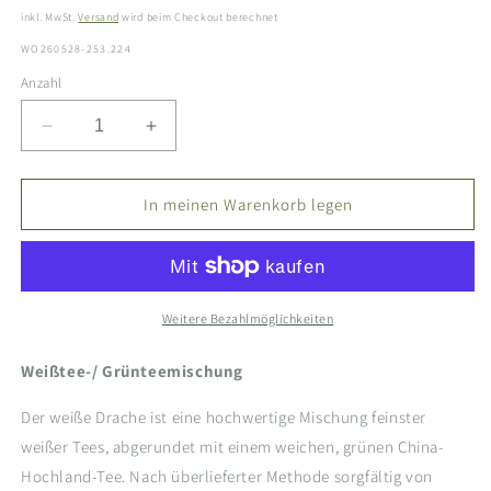
inkl. MwSt.
Versand
wird beim Checkout berechnet
SKU:
WO260528-253.224
Anzahl
Verringere
Erhöhe
die
die
Menge
Menge
für
für
In meinen Warenkorb legen
Weißer
Weißer
&amp;
&amp;
Grüner
Grüner
Tee
Tee
-
-
Weitere Bezahlmöglichkeiten
China
China
Weißer
Weißer
Weißtee-/ Grünteemischung
Drache
Drache
(Bai
(Bai
Der weiße Drache ist eine hochwertige Mischung feinster
Long)
Long)
weißer Tees, abgerundet mit einem weichen, grünen China-
Hochland-Tee. Nach überlieferter Methode sorgfältig von