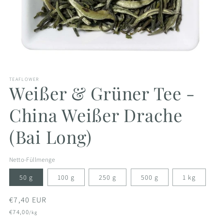
Medien
1
TEAFLOWER
in
Weißer & Grüner Tee -
Modal
öffnen
China Weißer Drache
(Bai Long)
Netto-Füllmenge
50 g
100 g
250 g
500 g
1 kg
Normaler
€7,40 EUR
Preis
€74,00
/kg