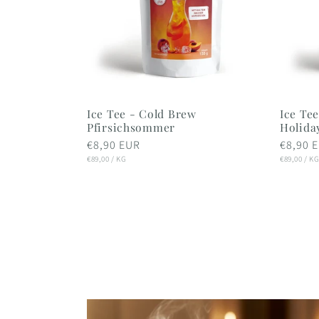
Ice Tee - Cold Brew
Ice Te
Pfirsichsommer
Holida
Normaler
€8,90 EUR
Normal
€8,90 
STÜCKPREIS
Preis
PRO
STÜCKPRE
Preis
P
€89,00
/
KG
€89,00
/
K