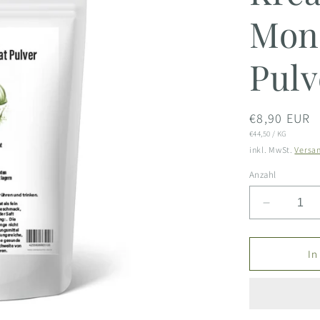
Mon
Pulv
Normaler
€8,90 EUR
STÜCKPREIS
PRO
€44,50
/
KG
Preis
inkl. MwSt.
Versa
Anzahl
Verringer
die
Menge
für
In
Superfoo
-
Kreatin
Monohydr