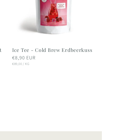
t
Ice Tee - Cold Brew Erdbeerkuss
Normaler
€8,90 EUR
STÜCKPREIS
Preis
PRO
€89,00
/
KG