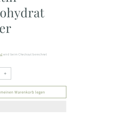
ohydrat
er
nd
wird beim Checkout berechnet
e
Erhöhe
die
Menge
für
 meinen Warenkorb legen
d
Superfood
-
Kreatin
at
Monohydrat