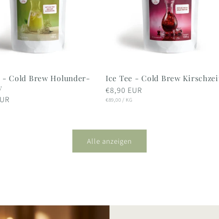
e - Cold Brew Holunder-
Ice Tee - Cold Brew Kirschzei
y
Normaler
€8,90 EUR
er
EUR
STÜCKPREIS
Preis
PRO
€89,00
/
KG
IS
RO
G
Alle anzeigen