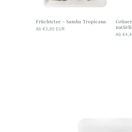
Früchtetee - Samba Tropicana
Grüner
natürl
Normaler
Ab €3,80 EUR
Normal
Ab €4,
Preis
Preis