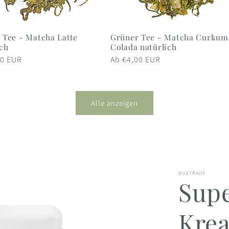
 Tee - Matcha Latte
Grüner Tee - Matcha Curkum
ich
Colada natürlich
er
40 EUR
Normaler
Ab €4,00 EUR
Preis
Alle anzeigen
BUXTRADE
Supe
Krea