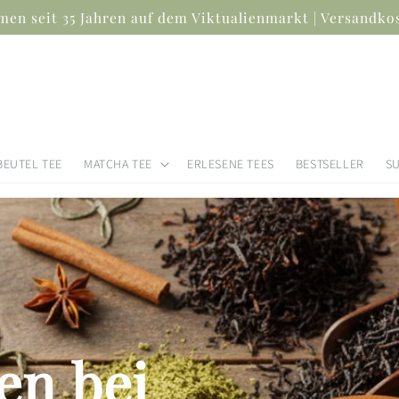
en seit 35 Jahren auf dem Viktualienmarkt | Versandkos
BEUTEL TEE
MATCHA TEE
ERLESENE TEES
BESTSELLER
S
en bei