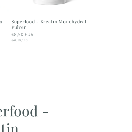
a
Superfood - Kreatin Monohydrat
Pulver
Normaler
€8,90 EUR
STÜCKPREIS
Preis
PRO
€44,50
/
KG
rfood -
tin