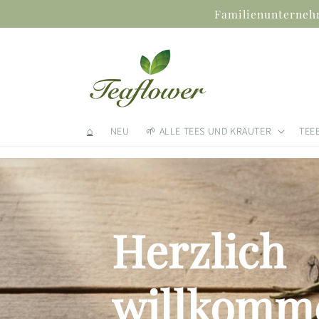
Direkt
Familienunternehm
zum
Inhalt
⌂
NEU
🌱 ALLE TEES UND KRÄUTER
TEE
Herzlich
willkomm