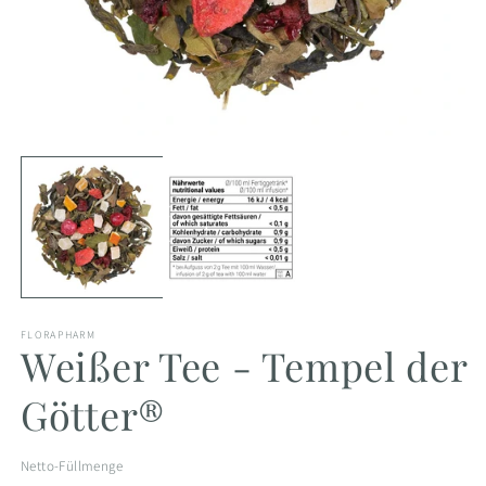
Medien
M
1
2
in
in
Modal
M
öffnen
öf
FLORAPHARM
Weißer Tee - Tempel der
Götter®
Netto-Füllmenge