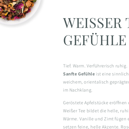
WEISSER 
GEFÜHLE
Tief. Warm. Verführerisch ruhig.
Sanfte Gefühle
ist eine sinnli
weichem, orientalisch geprägte
im Nachklang.
Geröstete Apfelstücke eröffnen 
Weißer Tee bildet die helle, ru
Wärme. Vanille und Zimt fügen 
setzen feine, helle Akzente. R