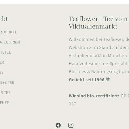
ebt
Teaflower | Tee vom
Viktualienmarkt
PRODUKTE
Willkommen bei Teaflower, d
KATEGORIEN
Webshop zum Stand auf de
TETEE
Viktualienmarkt in München.
ER
Handverlesene Tee-Spezialit
Bio-Tees & Nahrungsergänzu
ES
Geliebt seit 1996 💚
ESS TEE
R TEE
Wir sind bio-zertifiziert:
DE-
ENKE
037
Facebook
Instagram