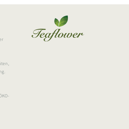
er
m
äten,
ng.
ÖKO-