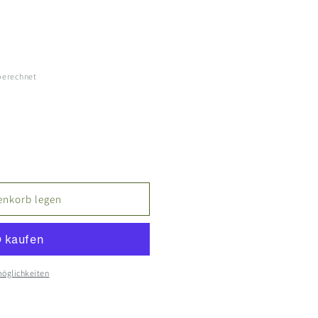
berechnet
enkorb legen
öglichkeiten