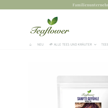
Direkt
Familienunternehm
zum
Inhalt
⌂
NEU
🌱 ALLE TEES UND KRÄUTER
TEE
Zu
Produktinformationen
springen