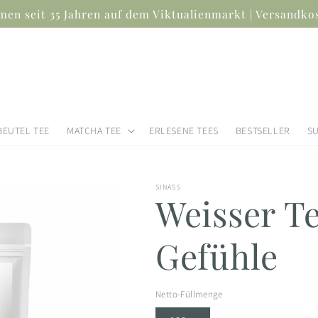
en seit 35 Jahren auf dem Viktualienmarkt | Versandkos
BEUTEL TEE
MATCHA TEE
ERLESENE TEES
BESTSELLER
S
SINASS
Weisser Te
Gefühle
Netto-Füllmenge