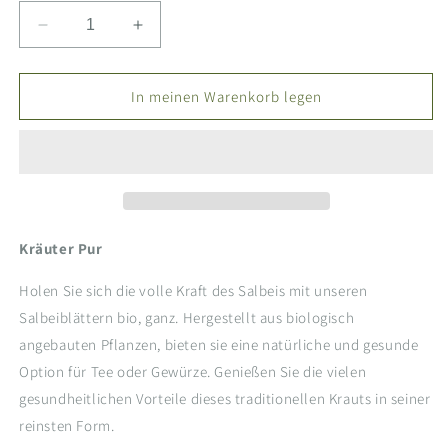
Verringere
Erhöhe
die
die
Menge
Menge
für
für
In meinen Warenkorb legen
Salbeiblätter
Salbeiblätter
bio,
bio,
ganz
ganz
Kräuter Pur
Holen Sie sich die volle Kraft des Salbeis mit unseren
Salbeiblättern bio, ganz. Hergestellt aus biologisch
angebauten Pflanzen, bieten sie eine natürliche und gesunde
Option für Tee oder Gewürze. Genießen Sie die vielen
gesundheitlichen Vorteile dieses traditionellen Krauts in seiner
reinsten Form.