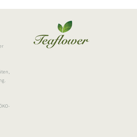
er
m
äten,
ng.
ÖKO-