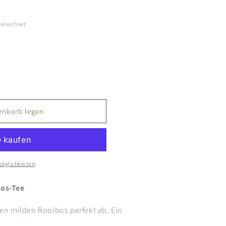
berechnet
enkorb legen
öglichkeiten
bos-Tee
den milden Rooibos perfekt ab. Ein