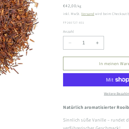
Preis
€42,00
/kg
inkl. MwSt.
Versand
wird beim Checkout 
SKU:
FP260727-831
Anzahl
Verringere
Erhöhe
die
die
Menge
Menge
für
für
In meinen War
Rooibos
Rooibos
Tee
Tee
bio
bio
-
-
Vanille
Vanille
Weitere Bezahlm
Natürlich aromatisierter Rooi
Sinnlich süße Vanille – rundet 
verführerischer Geschmack!