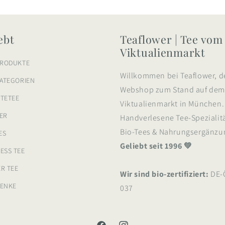
ebt
Teaflower | Tee vom
Viktualienmarkt
PRODUKTE
Willkommen bei Teaflower, d
KATEGORIEN
Webshop zum Stand auf de
TETEE
Viktualienmarkt in München.
ER
Handverlesene Tee-Spezialit
Bio-Tees & Nahrungsergänzu
ES
Geliebt seit 1996 💚
ESS TEE
R TEE
Wir sind bio-zertifiziert:
DE-
ENKE
037