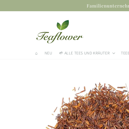
Direkt
Familienunternehm
zum
Inhalt
⌂
NEU
🌱 ALLE TEES UND KRÄUTER
TEE
Zu
Produktinformationen
springen