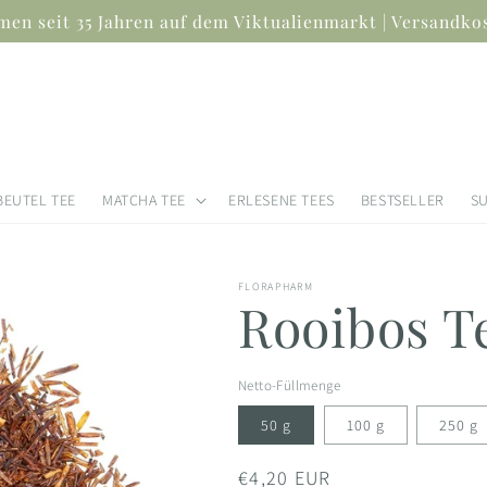
en seit 35 Jahren auf dem Viktualienmarkt | Versandkos
BEUTEL TEE
MATCHA TEE
ERLESENE TEES
BESTSELLER
S
FLORAPHARM
Rooibos Te
Netto-Füllmenge
50 g
100 g
250 g
Normaler
€4,20 EUR