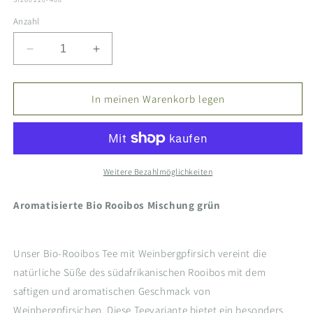
Anzahl
Verringere
Erhöhe
die
die
Menge
Menge
für
für
In meinen Warenkorb legen
Roiboos
Roiboos
Tee
Tee
bio
bio
-
-
Weinbergpfirsich
Weinbergpfirsich
Weitere Bezahlmöglichkeiten
Aromatisierte Bio Rooibos Mischung grün
Unser Bio-Rooibos Tee mit Weinbergpfirsich vereint die
natürliche Süße des südafrikanischen Rooibos mit dem
saftigen und aromatischen Geschmack von
Weinbergpfirsichen. Diese Teevariante bietet ein besonders