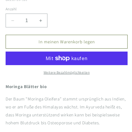
Anzahl
Verringere
Erhöhe
die
die
Menge
Menge
für
für
In meinen Warenkorb legen
Moringa
Moringa
Blätter
Blätter
bio,
bio,
geschnitten
geschnitten
Weitere Bezahlmöglichkeiten
Moringa Blätter bio
Der Baum "Moringa Oleifera" stammt ursprünglich aus Indien,
wo er am Fuße des Himalayas wächst. Im Ayurveda heißt es,
dass Moringa unterstützend wirken kann bei beispielsweise
hohem Blutdruck bis Osteoporose und Diabetes.