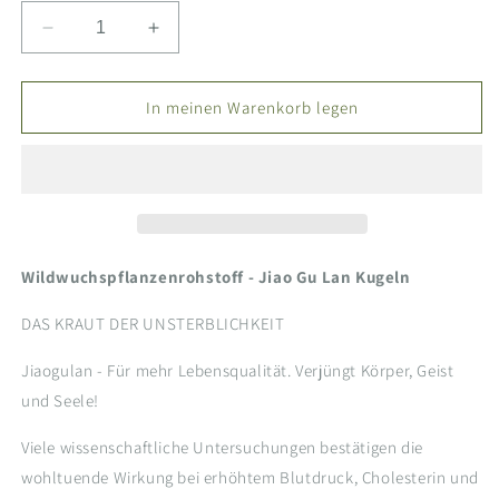
Verringere
Erhöhe
die
die
Menge
Menge
für
für
In meinen Warenkorb legen
Jiaogulan
Jiaogulan
Kugeln
Kugeln
Wildwuchspflanzenrohstoff - Jiao Gu Lan Kugeln
DAS KRAUT DER UNSTERBLICHKEIT
Jiaogulan - Für mehr Lebensqualität. Verjüngt Körper, Geist
und Seele!
Viele wissenschaftliche Untersuchungen bestätigen die
wohltuende Wirkung bei erhöhtem Blutdruck, Cholesterin und