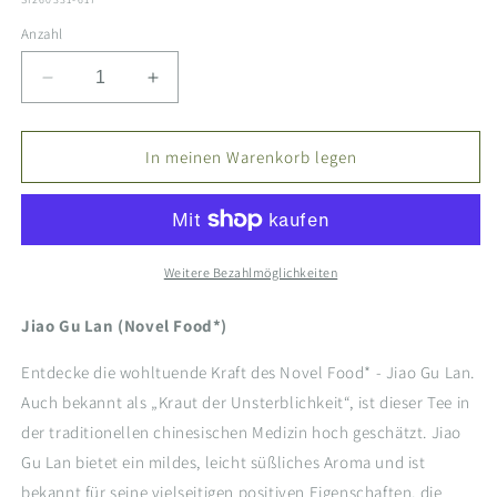
Anzahl
Verringere
Erhöhe
die
die
Menge
Menge
für
für
In meinen Warenkorb legen
Jiao
Jiao
Gu
Gu
Lan
Lan
(Novel
(Novel
Food)
Food)
Weitere Bezahlmöglichkeiten
Jiao Gu Lan (Novel Food*)
Entdecke die wohltuende Kraft des Novel Food* - Jiao Gu Lan.
Auch bekannt als „Kraut der Unsterblichkeit“, ist dieser Tee in
der traditionellen chinesischen Medizin hoch geschätzt. Jiao
Gu Lan bietet ein mildes, leicht süßliches Aroma und ist
bekannt für seine vielseitigen positiven Eigenschaften, die