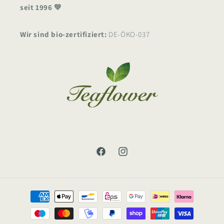
seit 1996 💚
Wir sind bio-zertifiziert:
DE-ÖKO-037
Facebook
Instagram
Zahlungsmethoden