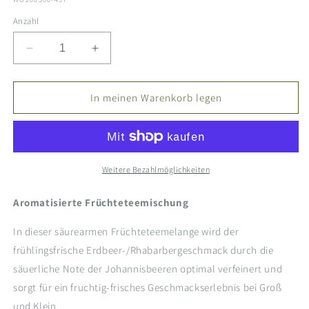
Anzahl
Verringere
Erhöhe
die
die
Menge
Menge
für
für
In meinen Warenkorb legen
Früchtetee
Früchtetee
-
-
Opa&#39;s
Opa&#39;s
Obstgarten
Obstgarten
Weitere Bezahlmöglichkeiten
Aromatisierte Früchteteemischung
In dieser säurearmen Früchteteemelange wird der
frühlingsfrische Erdbeer-/Rhabarbergeschmack durch die
säuerliche Note der Johannisbeeren optimal verfeinert und
sorgt für ein fruchtig-frisches Geschmackserlebnis bei Groß
und Klein.