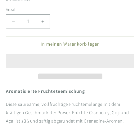
Anzahl
Verringere
Erhöhe
die
die
Menge
Menge
für
für
In meinen Warenkorb legen
Früchtetee
Früchtetee
-
-
Cranberry
Cranberry
Grenadine
Grenadine
Aromatisierte Früchteteemischung
Diese säurearme, vollfruchtige Früchtemelange mit dem
kräftigen Geschmack der Power-Früchte Cranberry, Goji und
Açai ist süß und saftig abgerundet mit Grenadine-Aromen.