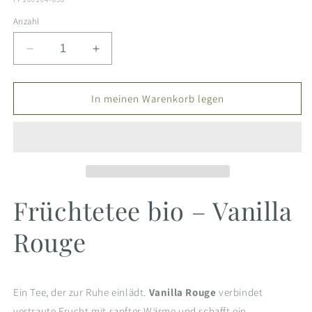
Anzahl
Verringere
Erhöhe
die
die
Menge
Menge
für
für
In meinen Warenkorb legen
Früchtetee
Früchtetee
bio
bio
-
-
Vanilla
Vanilla
Rouge
Rouge
Früchtetee bio – Vanilla
Rouge
Ein Tee, der zur Ruhe einlädt.
Vanilla Rouge
verbindet
vertraute Frucht mit sanfter Wärme und schafft ein