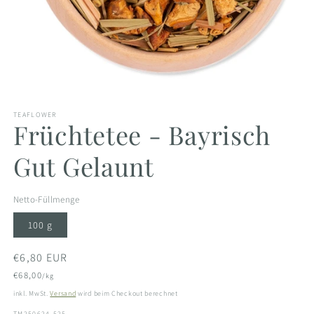
Medien
1
TEAFLOWER
in
Früchtetee - Bayrisch
Modal
öffnen
Gut Gelaunt
Netto-Füllmenge
100 g
Normaler
€6,80 EUR
Preis
€68,00
/kg
inkl. MwSt.
Versand
wird beim Checkout berechnet
SKU:
TM250624-525