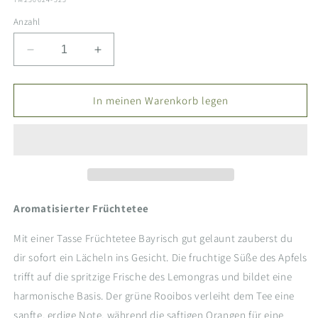
Anzahl
Verringere
Erhöhe
die
die
Menge
Menge
für
für
In meinen Warenkorb legen
Früchtetee
Früchtetee
-
-
Bayrisch
Bayrisch
Gut
Gut
Gelaunt
Gelaunt
Aromatisierter Früchtetee
Mit einer Tasse Früchtetee Bayrisch gut gelaunt zauberst du
dir sofort ein Lächeln ins Gesicht. Die fruchtige Süße des Apfels
trifft auf die spritzige Frische des Lemongras und bildet eine
harmonische Basis. Der grüne Rooibos verleiht dem Tee eine
sanfte, erdige Note, während die saftigen Orangen für eine