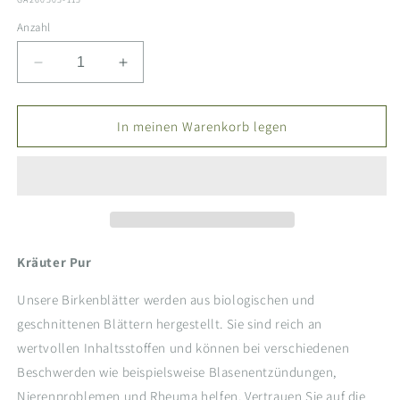
Anzahl
Verringere
Erhöhe
die
die
Menge
Menge
für
für
In meinen Warenkorb legen
Birkenblätter
Birkenblätter
bio,
bio,
geschnitten
geschnitten
Kräuter Pur
Unsere Birkenblätter werden aus biologischen und
geschnittenen Blättern hergestellt. Sie sind reich an
wertvollen Inhaltsstoffen und können bei verschiedenen
Beschwerden wie beispielsweise Blasenentzündungen,
Nierenproblemen und Rheuma helfen. Vertrauen Sie auf die