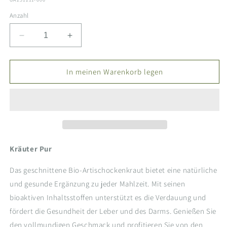
Anzahl
Verringere
Erhöhe
die
die
Menge
Menge
für
für
In meinen Warenkorb legen
Artischockenkraut
Artischockenkraut
bio,
bio,
geschnitten
geschnitten
Kräuter Pur
Das geschnittene Bio-Artischockenkraut bietet eine natürliche
und gesunde Ergänzung zu jeder Mahlzeit. Mit seinen
bioaktiven Inhaltsstoffen unterstützt es die Verdauung und
fördert die Gesundheit der Leber und des Darms. Genießen Sie
den vollmundigen Geschmack und profitieren Sie von den